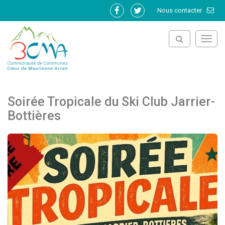
Gestion des traceurs
Nous contacter
Lien
Lien
vers
vers
le
le
Toggl
compte
compte
navig
Facebook
Twitter
Soirée Tropicale du Ski Club Jarrier-
Bottières