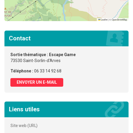
Leaflet
|
©
OpenStreetMap
Contact
Sortie thématique : Escape Game
73530 Saint-Sorlin-d'Arves
Téléphone :
06 33 14 92 68
ENVOYER UN E-MAIL
Liens utiles
Site web (URL)