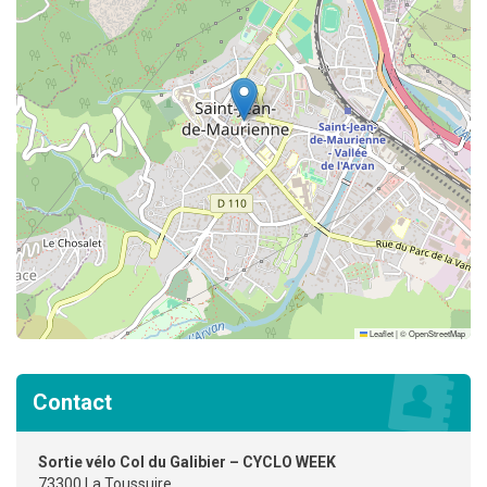
Leaflet
|
©
OpenStreetMap
Contact
Sortie vélo Col du Galibier – CYCLO WEEK
73300 La Toussuire