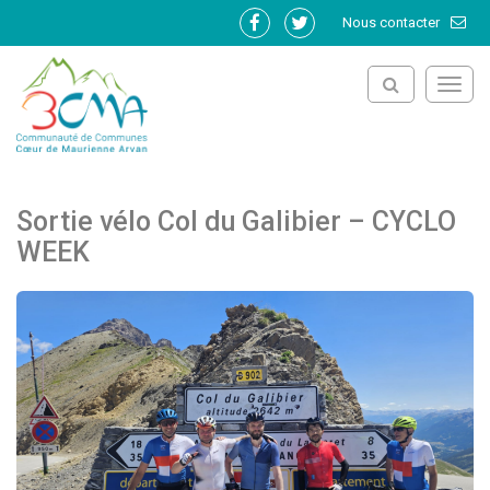
Gestion des traceurs
Nous contacter
Lien
Lien
vers
vers
le
le
Toggl
compte
compte
navig
Facebook
Twitter
Sortie vélo Col du Galibier – CYCLO
WEEK