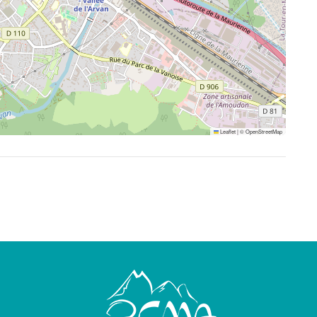
Leaflet
|
©
OpenStreetMap