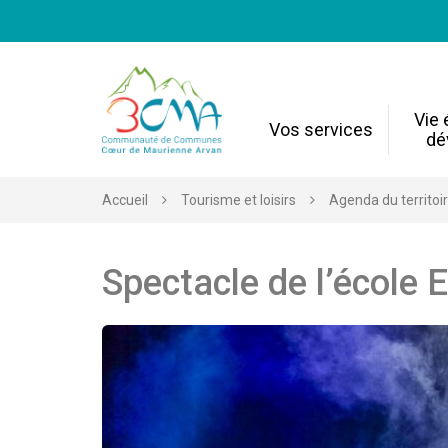
Gestion des traceurs
Vie
Vos services
dé
Accueil
Tourisme et loisirs
Agenda du territoi
Spectacle de l’école