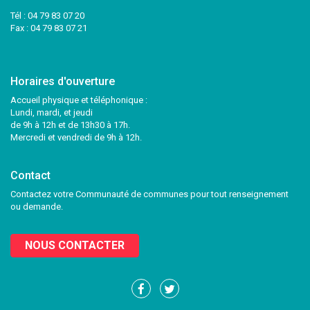
Tél :
04 79 83 07 20
Fax : 04 79 83 07 21
Horaires d'ouverture
Accueil physique et téléphonique :
Lundi, mardi, et jeudi
de 9h à 12h et de 13h30 à 17h.
Mercredi et vendredi de 9h à 12h.
Contact
Contactez votre Communauté de communes pour tout renseignement
ou demande.
NOUS CONTACTER
Lien
Lien
vers
vers