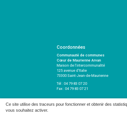
Coordonnées
Communauté de communes
Cœur de Maurienne Arvan
Maison de l’intercommunalité
125 avenue d’Italie
73300 Saint-Jean-de-Maurienne
Tél :
04 79 83 07 20
Fax : 04 79 83 07 21
Ce site utilise des traceurs pour fonctionner et obtenir des statisti
vous souhaitez activer.
MENTIONS LÉGALES
PLAN DU SITE
CRÉDITS
NOUS C