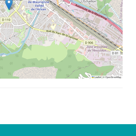
Leaflet
|
©
OpenStreetMap