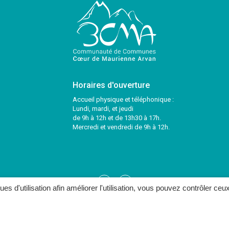
Horaires d'ouverture
Accueil physique et téléphonique :
Lundi, mardi, et jeudi
de 9h à 12h et de 13h30 à 17h.
Mercredi et vendredi de 9h à 12h.
Lien
Lien
ques d'utilisation afin améliorer l'utilisation, vous pouvez contrôler ceu
vers
vers
le
le
ONTACTER
compte
compte
Facebook
Twitter