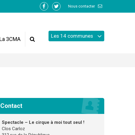
Nous contacter
Lien
Lien
vers
vers
le
le
compte
compte
Les 14 communes
Facebook
Twitter
La 3CMA
Recherche
Contact
Spectacle – Le cirque à moi tout seul !
Clos Carloz