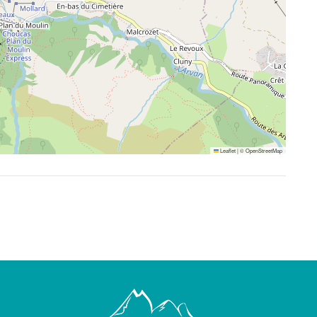
Leaflet
|
©
OpenStreetMap