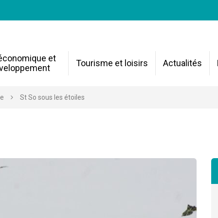
 économique et
Tourisme et loisirs
Actualités
veloppement
re
St So sous les étoiles