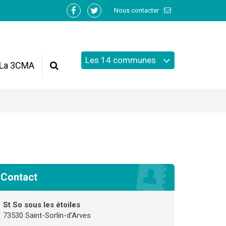
Nous contacter
Lien
Lien
vers
vers
le
le
compte
compte
Les 14 communes
Facebook
Twitter
La 3CMA
Recherche
Contact
St So sous les étoiles
73530 Saint-Sorlin-d'Arves