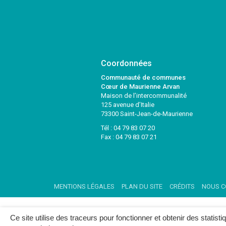
Coordonnées
Communauté de communes
Cœur de Maurienne Arvan
Maison de l’intercommunalité
125 avenue d’Italie
73300 Saint-Jean-de-Maurienne
Tél :
04 79 83 07 20
Fax : 04 79 83 07 21
MENTIONS LÉGALES
PLAN DU SITE
CRÉDITS
NOUS C
Ce site utilise des traceurs pour fonctionner et obtenir des statisti