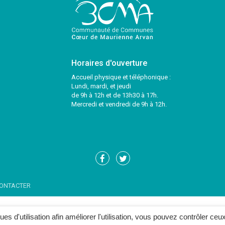
Horaires d'ouverture
Accueil physique et téléphonique :
Lundi, mardi, et jeudi
de 9h à 12h et de 13h30 à 17h.
Mercredi et vendredi de 9h à 12h.
Lien
Lien
vers
vers
le
le
ONTACTER
compte
compte
Facebook
Twitter
ques d'utilisation afin améliorer l'utilisation, vous pouvez contrôler ceu