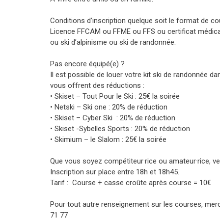
Conditions d’inscription quelque soit le format de co
Licence FFCAM ou FFME ou FFS ou certificat médical
ou ski d’alpinisme ou ski de randonnée.
Pas encore équipé(e) ?
Il est possible de louer votre kit ski de randonnée d
vous offrent des réductions :
• Skiset – Tout Pour le Ski : 25€ la soirée
• Netski – Ski one : 20% de réduction
• Skiset – Cyber Ski : 20% de réduction
• Skiset -Sybelles Sports : 20% de réduction
• Skimium – le Slalom : 25€ la soirée
Que vous soyez compétiteur·rice ou amateur·rice, v
Inscription sur place entre 18h et 18h45.
Tarif : Course + casse croûte après course = 10€
Pour tout autre renseignement sur les courses, merc
71 77