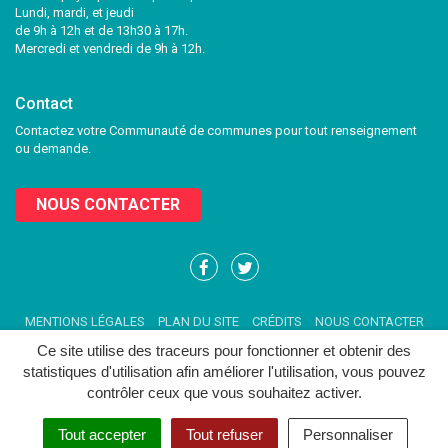
Lundi, mardi, et jeudi
de 9h à 12h et de 13h30 à 17h.
Mercredi et vendredi de 9h à 12h.
Contact
Contactez votre Communauté de communes pour tout renseignement
ou demande.
NOUS CONTACTER
Lien
Lien
vers
vers
le
le
MENTIONS LÉGALES
PLAN DU SITE
CRÉDITS
NOUS CONTACTER
compte
compte
Facebook
Twitter
Ce site utilise des traceurs pour fonctionner et obtenir des
statistiques d'utilisation afin améliorer l'utilisation, vous pouvez
contrôler ceux que vous souhaitez activer.
Tout accepter
Tout refuser
Personnaliser