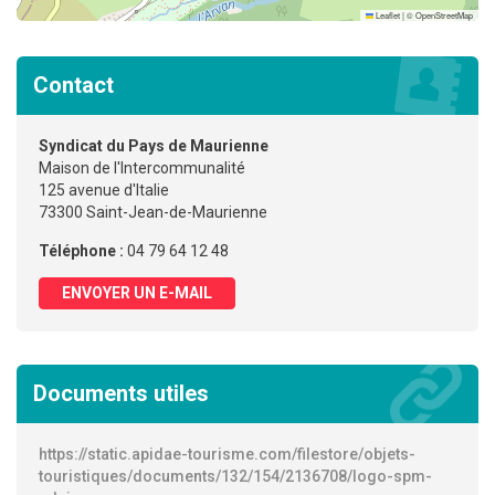
Leaflet
|
©
OpenStreetMap
Contact
Syndicat du Pays de Maurienne
Maison de l'Intercommunalité
125 avenue d'Italie
73300 Saint-Jean-de-Maurienne
Téléphone :
04 79 64 12 48
ENVOYER UN E-MAIL
Documents utiles
https://static.apidae-tourisme.com/filestore/objets-
touristiques/documents/132/154/2136708/logo-spm-