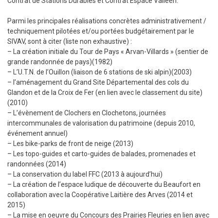
Contrat de Stations Durables et Contrat Espace Valléen.
Parmi les principales réalisations concrètes administrativement /
techniquement pilotées et/ou portées budgétairement par le
SIVAV, sont à citer (liste non exhaustive) :
– La création initiale du Tour de Pays « Arvan-Villards » (sentier de
grande randonnée de pays)(1982)
– L’U.T.N. de l’Ouillon (liaison de 6 stations de ski alpin)(2003)
– l’aménagement du Grand Site Départemental des cols du
Glandon et de la Croix de Fer (en lien avec le classement du site)
(2010)
– L’évènement de Clochers en Clochetons, journées
intercommunales de valorisation du patrimoine (depuis 2010,
événement annuel)
– Les bike-parks de front de neige (2013)
– Les topo-guides et carto-guides de balades, promenades et
randonnées (2014)
– La conservation du label FFC (2013 à aujourd’hui)
– La création de l’espace ludique de découverte du Beaufort en
collaboration avec la Coopérative Laitière des Arves (2014 et
2015)
– La mise en oeuvre du Concours des Prairies Fleuries en lien avec