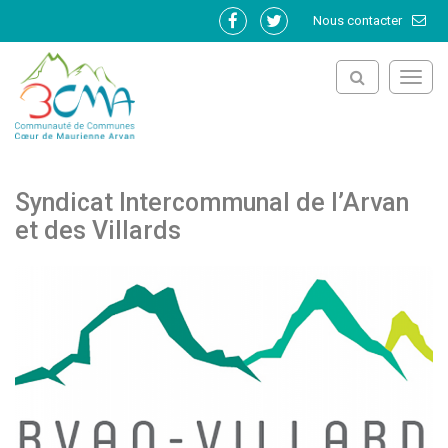
Gestion des traceurs
Nous contacter
Lien
Lien
vers
vers
le
le
Toggl
compte
compte
navig
Facebook
Twitter
Syndicat Intercommunal de l’Arvan
et des Villards