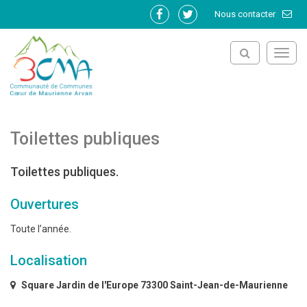
Gestion des traceurs
Nous contacter
Lien
Lien
vers
vers
le
le
Toggl
compte
compte
navig
Facebook
Twitter
Toilettes publiques
Toilettes publiques.
Ouvertures
Toute l’année.
Localisation
Square Jardin de l'Europe 73300 Saint-Jean-de-Maurienne