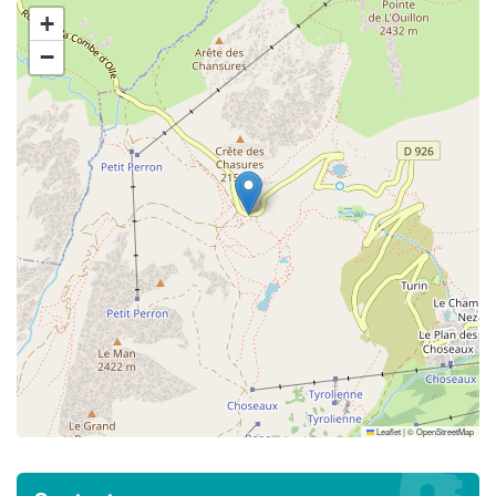
+
−
Leaflet
|
©
OpenStreetMap