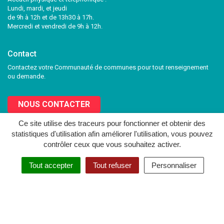
Lundi, mardi, et jeudi
de 9h à 12h et de 13h30 à 17h.
Mercredi et vendredi de 9h à 12h.
Contact
Contactez votre Communauté de communes pour tout renseignement
ou demande.
NOUS CONTACTER
Ce site utilise des traceurs pour fonctionner et obtenir des
statistiques d'utilisation afin améliorer l'utilisation, vous pouvez
Lien
Lien
contrôler ceux que vous souhaitez activer.
vers
vers
le
le
MENTIONS LÉGALES
PLAN DU SITE
CRÉDITS
NOUS CONTACTER
Tout accepter
Tout refuser
Personnaliser
compte
compte
Facebook
Twitter