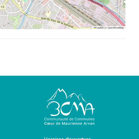
Leaflet
|
©
OpenStreetMap