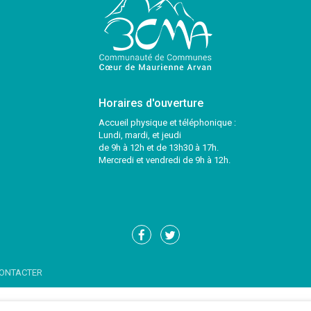
Horaires d'ouverture
Accueil physique et téléphonique :
Lundi, mardi, et jeudi
de 9h à 12h et de 13h30 à 17h.
Mercredi et vendredi de 9h à 12h.
Lien
Lien
vers
vers
le
le
ONTACTER
compte
compte
Facebook
Twitter