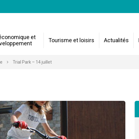
 économique et
Tourisme et loisirs
Actualités
veloppement
re
Trial Park – 14 juillet