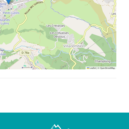
Leaflet
|
©
OpenStreetMap