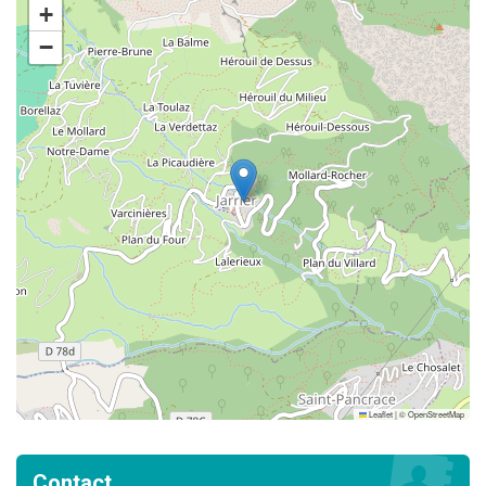
+
−
Leaflet
|
©
OpenStreetMap
Contact