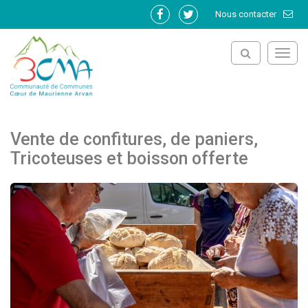
Gestion des traceurs
Nous contacter
Lien
Lien
vers
vers
le
le
Toggl
compte
compte
navig
Facebook
Twitter
Vente de confitures, de paniers,
Tricoteuses et boisson offerte