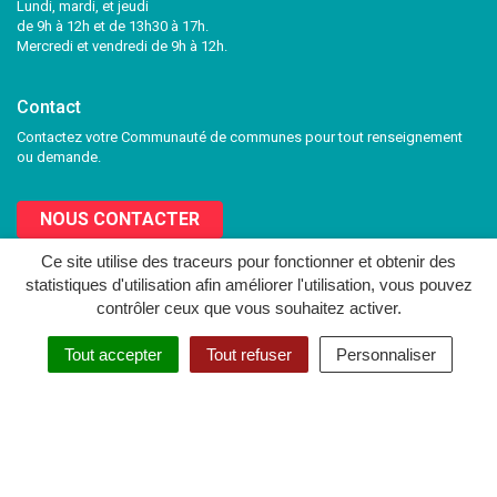
Lundi, mardi, et jeudi
de 9h à 12h et de 13h30 à 17h.
Mercredi et vendredi de 9h à 12h.
Contact
Contactez votre Communauté de communes pour tout renseignement
ou demande.
NOUS CONTACTER
Ce site utilise des traceurs pour fonctionner et obtenir des
statistiques d'utilisation afin améliorer l'utilisation, vous pouvez
Lien
Lien
contrôler ceux que vous souhaitez activer.
vers
vers
le
le
MENTIONS LÉGALES
PLAN DU SITE
CRÉDITS
NOUS CONTACTER
Tout accepter
Tout refuser
Personnaliser
compte
compte
Facebook
Twitter