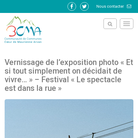
Gestion des traceurs
Nous contacter
Lien
Lien
vers
vers
le
le
Toggl
compte
compte
navig
Facebook
Twitter
Vernissage de l’exposition photo « Et
si tout simplement on décidait de
vivre… » – Festival « Le spectacle
est dans la rue »