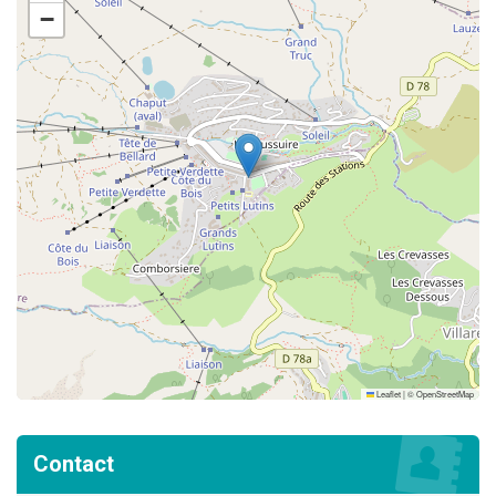
−
Leaflet
|
©
OpenStreetMap
Contact