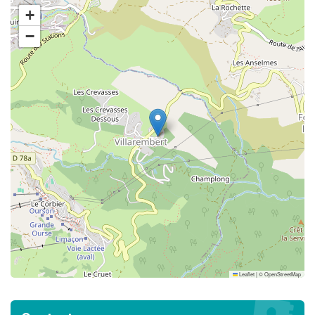
+
−
Leaflet
|
©
OpenStreetMap