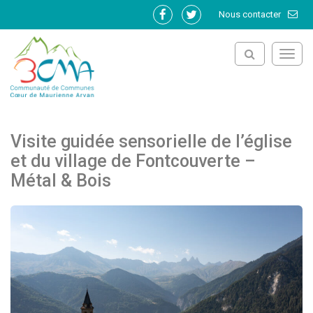
Gestion des traceurs
Nous contacter
Lien
Lien
vers
vers
le
le
Toggl
compte
compte
navig
Facebook
Twitter
Visite guidée sensorielle de l’église
et du village de Fontcouverte –
Métal & Bois