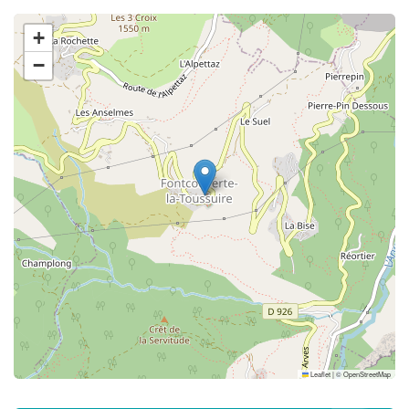
+
−
Leaflet
|
©
OpenStreetMap