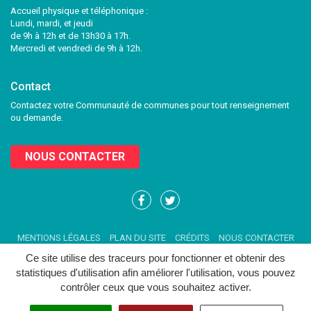
Accueil physique et téléphonique :
Lundi, mardi, et jeudi
de 9h à 12h et de 13h30 à 17h.
Mercredi et vendredi de 9h à 12h.
Contact
Contactez votre Communauté de communes pour tout renseignement
ou demande.
NOUS CONTACTER
Lien
Lien
vers
vers
le
le
MENTIONS LÉGALES
PLAN DU SITE
CRÉDITS
NOUS CONTACTER
compte
compte
Facebook
Twitter
Ce site utilise des traceurs pour fonctionner et obtenir des
statistiques d'utilisation afin améliorer l'utilisation, vous pouvez
contrôler ceux que vous souhaitez activer.