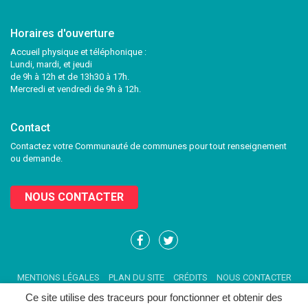
Horaires d'ouverture
Accueil physique et téléphonique :
Lundi, mardi, et jeudi
de 9h à 12h et de 13h30 à 17h.
Mercredi et vendredi de 9h à 12h.
Contact
Contactez votre Communauté de communes pour tout renseignement
ou demande.
NOUS CONTACTER
Lien
Lien
vers
vers
le
le
MENTIONS LÉGALES
PLAN DU SITE
CRÉDITS
NOUS CONTACTER
compte
compte
Facebook
Twitter
Ce site utilise des traceurs pour fonctionner et obtenir des