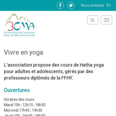
Gestion des traceurs
Nous contacter
Lien
Lien
vers
vers
le
le
Toggl
compte
compte
navig
Facebook
Twitter
Vivre en yoga
L'association propose des cours de Hatha yoga
pour adultes et adolescents, gérés par des
professeurs diplômés de la FFHY.
Ouvertures
Horaires des cours
Mardi 10h ; 12h10 ; 18h30
Mercredi 17h45 ; 19h30
Jeudi 10h ; 16h45 ; 18h30