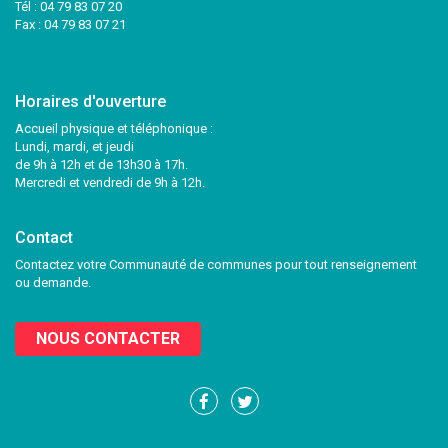
Tél :
04 79 83 07 20
Fax : 04 79 83 07 21
Horaires d'ouverture
Accueil physique et téléphonique :
Lundi, mardi, et jeudi
de 9h à 12h et de 13h30 à 17h.
Mercredi et vendredi de 9h à 12h.
Contact
Contactez votre Communauté de communes pour tout renseignement
ou demande.
NOUS CONTACTER
Lien
Lien
vers
vers
le
le