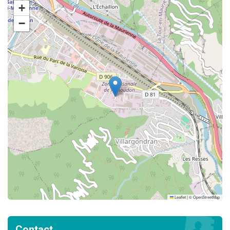
+
−
Leaflet
|
©
OpenStreetMap
Contact