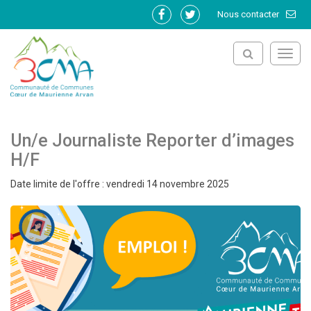
Gestion des traceurs
Nous contacter
Lien
Lien
vers
vers
le
le
Toggl
compte
compte
navig
Facebook
Twitter
Un/e Journaliste Reporter d’images
H/F
Date limite de l'offre : vendredi 14 novembre 2025