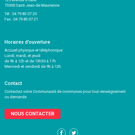
73300 Saint-Jean-de-Maurienne
Tél :
04 79 83 07 20
Fax : 04 79 83 07 21
Horaires d'ouverture
Accueil physique et téléphonique :
Lundi, mardi, et jeudi
de 9h à 12h et de 13h30 à 17h.
Mercredi et vendredi de 9h à 12h.
Contact
Contactez votre Communauté de communes pour tout renseignement
ou demande.
NOUS CONTACTER
Lien
Lien