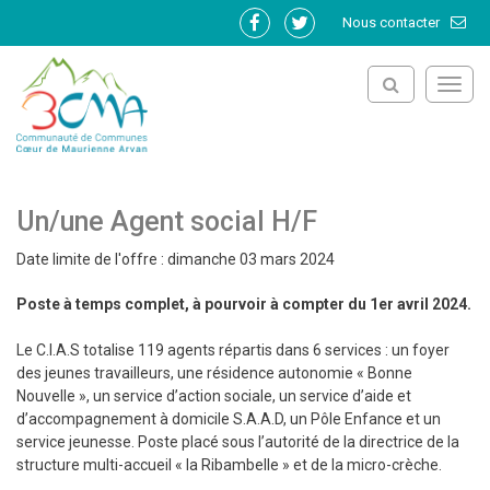
Gestion des traceurs
Nous contacter
Lien
Lien
vers
vers
le
le
Toggl
compte
compte
navig
Facebook
Twitter
Un/une Agent social H/F
Date limite de l'offre : dimanche 03 mars 2024
Poste à temps complet, à pourvoir à compter du 1er avril 2024.
Le C.I.A.S totalise 119 agents répartis dans 6 services : un foyer
des jeunes travailleurs, une résidence autonomie « Bonne
Nouvelle », un service d’action sociale, un service d’aide et
d’accompagnement à domicile S.A.A.D, un Pôle Enfance et un
service jeunesse. Poste placé sous l’autorité de la directrice de la
structure multi-accueil « la Ribambelle » et de la micro-crèche.