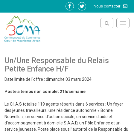
Gestion des traceurs
Nous contacter
Lien
Lien
vers
vers
le
le
Toggl
compte
compte
navig
Facebook
Twitter
Un/Une Responsable du Relais
Petite Enfance H/F
Date limite de l'offre : dimanche 03 mars 2024
Poste à temps non complet 21h/semaine
Le C.I.A.S totalise 119 agents répartis dans 6 services : Un foyer
des jeunes travailleurs, une résidence autonomie « Bonne
Nouvelle », un service d’action sociale, un service d’aide et
d’accompagnement à domicile S.A.A.D, un Pôle Enfance et un
service jeunesse. Poste placé sous l’autorité de la Responsable du