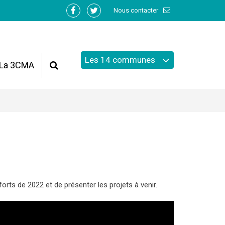
Nous contacter
Lien
Lien
vers
vers
le
le
compte
compte
Les 14 communes
Facebook
Twitter
La 3CMA
Recherche
s de 2022 et de présenter les projets à venir.