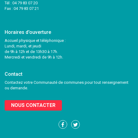
Tél :
04 79 83 07 20
Fax : 04 79 83 07 21
Horaires d'ouverture
Accueil physique et téléphonique :
Lundi, mardi, et jeudi
de 9h à 12h et de 13h30 à 17h.
Mercredi et vendredi de 9h à 12h.
Contact
Contactez votre Communauté de communes pour tout renseignement
ou demande.
NOUS CONTACTER
Lien
Lien
vers
vers
le
le