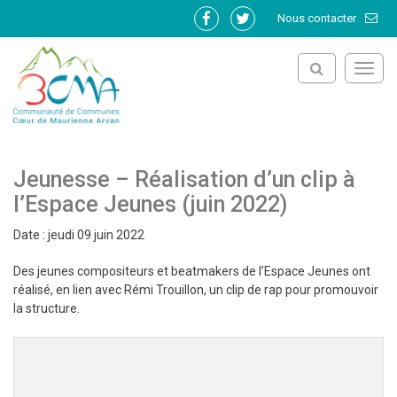
Gestion des traceurs
Nous contacter
Lien
Lien
vers
vers
le
le
Toggl
compte
compte
navig
Facebook
Twitter
Jeunesse – Réalisation d’un clip à
l’Espace Jeunes (juin 2022)
Date : jeudi 09 juin 2022
Des jeunes compositeurs et beatmakers de l’Espace Jeunes ont
réalisé, en lien avec Rémi Trouillon, un clip de rap pour promouvoir
la structure.