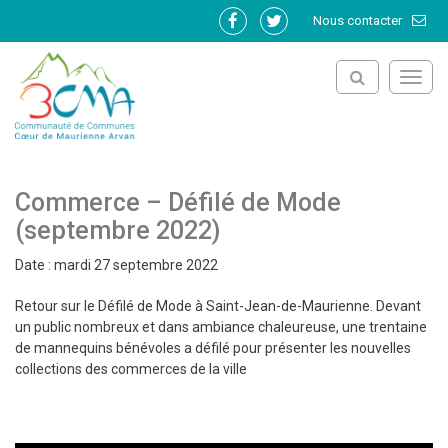
Gestion des traceurs
Nous contacter
Lien
Lien
vers
vers
le
le
Toggl
compte
compte
navig
Facebook
Twitter
Commerce – Défilé de Mode
(septembre 2022)
Date : mardi 27 septembre 2022
Retour sur le Défilé de Mode à Saint-Jean-de-Maurienne. Devant
un public nombreux et dans ambiance chaleureuse, une trentaine
de mannequins bénévoles a défilé pour présenter les nouvelles
collections des commerces de la ville