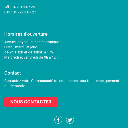
Tél :
04 79 83 07 20
Fax : 04 79 83 07 21
Horaires d'ouverture
Accueil physique et téléphonique :
Lundi, mardi, et jeudi
de 9h à 12h et de 13h30 à 17h.
Mercredi et vendredi de 9h à 12h.
Contact
Contactez votre Communauté de communes pour tout renseignement
ou demande.
NOUS CONTACTER
Lien
Lien
vers
vers