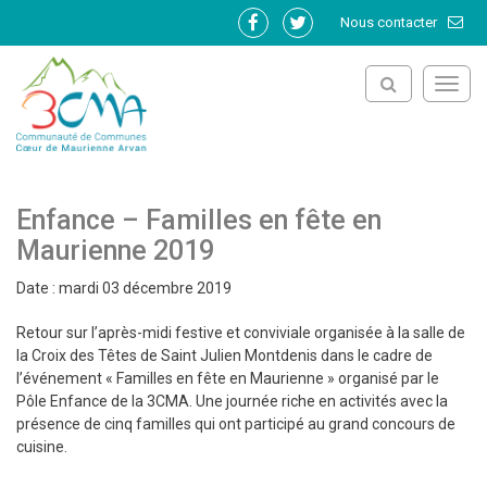
Gestion des traceurs
Nous contacter
Lien
Lien
vers
vers
le
le
Toggl
compte
compte
navig
Facebook
Twitter
Enfance – Familles en fête en
Maurienne 2019
Date : mardi 03 décembre 2019
Retour sur l’après-midi festive et conviviale organisée à la salle de
la Croix des Têtes de Saint Julien Montdenis dans le cadre de
l’événement « Familles en fête en Maurienne » organisé par le
Pôle Enfance de la 3CMA. Une journée riche en activités avec la
présence de cinq familles qui ont participé au grand concours de
cuisine.