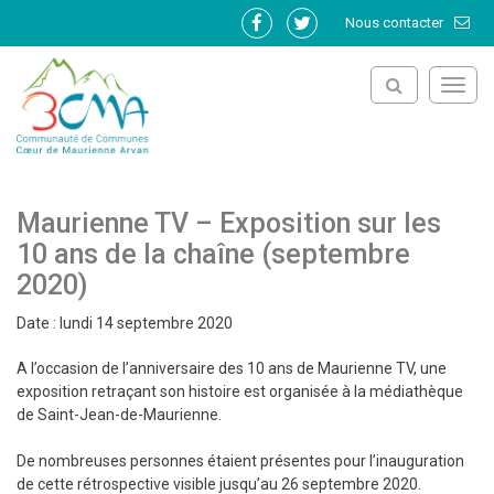
Gestion des traceurs
Nous contacter
Lien
Lien
vers
vers
le
le
Toggl
compte
compte
navig
Facebook
Twitter
Maurienne TV – Exposition sur les
10 ans de la chaîne (septembre
2020)
Date : lundi 14 septembre 2020
A l’occasion de l’anniversaire des 10 ans de Maurienne TV, une
exposition retraçant son histoire est organisée à la médiathèque
de Saint-Jean-de-Maurienne.
De nombreuses personnes étaient présentes pour l’inauguration
de cette rétrospective visible jusqu’au 26 septembre 2020.