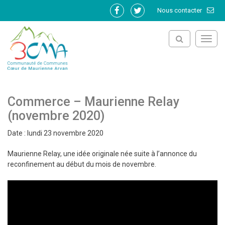
Gestion des traceurs
Nous contacter
Lien
Lien
vers
vers
le
le
Toggl
compte
compte
navig
Facebook
Twitter
Commerce – Maurienne Relay
(novembre 2020)
Date : lundi 23 novembre 2020
Maurienne Relay, une idée originale née suite à l’annonce du
reconfinement au début du mois de novembre.