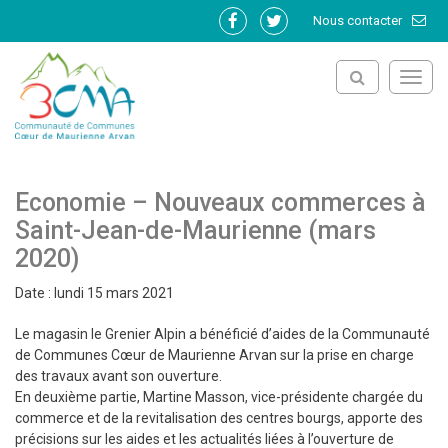
Gestion des traceurs
Nous contacter
Lien
Lien
vers
vers
le
le
Toggl
compte
compte
navig
Facebook
Twitter
Economie – Nouveaux commerces à
Saint-Jean-de-Maurienne (mars
2020)
Date : lundi 15 mars 2021
Le magasin le Grenier Alpin a bénéficié d’aides de la Communauté
de Communes Cœur de Maurienne Arvan sur la prise en charge
des travaux avant son ouverture.
En deuxième partie, Martine Masson, vice-présidente chargée du
commerce et de la revitalisation des centres bourgs, apporte des
précisions sur les aides et les actualités liées à l’ouverture de