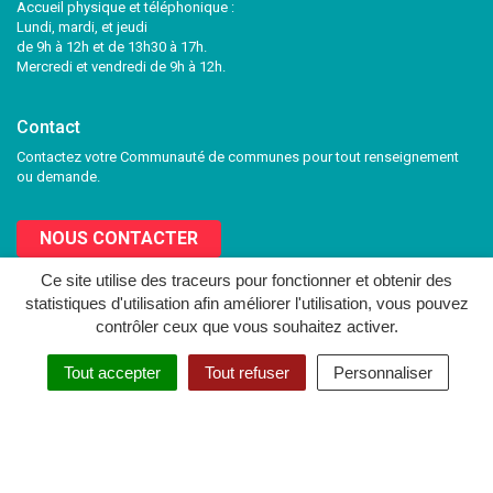
Accueil physique et téléphonique :
Lundi, mardi, et jeudi
de 9h à 12h et de 13h30 à 17h.
Mercredi et vendredi de 9h à 12h.
Contact
Contactez votre Communauté de communes pour tout renseignement
ou demande.
NOUS CONTACTER
Ce site utilise des traceurs pour fonctionner et obtenir des
statistiques d'utilisation afin améliorer l'utilisation, vous pouvez
Lien
Lien
contrôler ceux que vous souhaitez activer.
vers
vers
le
le
MENTIONS LÉGALES
PLAN DU SITE
CRÉDITS
NOUS CONTACTER
Tout accepter
Tout refuser
Personnaliser
compte
compte
Facebook
Twitter