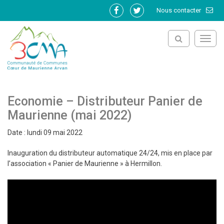
Gestion des traceurs
Nous contacter
Lien
Lien
vers
vers
le
le
Toggl
compte
compte
navig
Facebook
Twitter
Economie – Distributeur Panier de
Maurienne (mai 2022)
Date : lundi 09 mai 2022
Inauguration du distributeur automatique 24/24, mis en place par
l’association « Panier de Maurienne » à Hermillon.