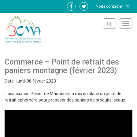
Gestion des traceurs
Nous contacter
Lien
Lien
vers
vers
le
le
Toggl
compte
compte
navig
Facebook
Twitter
Commerce – Point de retrait des
paniers montagne (février 2023)
Date : lundi 06 février 2023
L’association Panier de Maurienne a mis en place un point de
retrait éphémère pour proposer des paniers de produits locaux