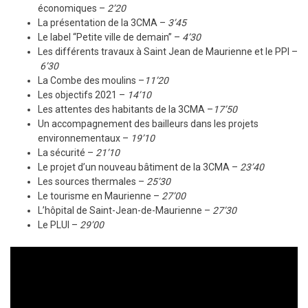
économiques –
2’20
La présentation de la 3CMA –
3’45
Le label “Petite ville de demain” –
4’30
Les différents travaux à Saint Jean de Maurienne et le PPI –
6’30
La Combe des moulins –
11’20
Les objectifs 2021 –
14’10
Les attentes des habitants de la 3CMA –
17’50
Un accompagnement des bailleurs dans les projets
environnementaux –
19’10
La sécurité –
21’10
Le projet d’un nouveau bâtiment de la 3CMA –
23’40
Les sources thermales –
25’30
Le tourisme en Maurienne –
27’00
L’hôpital de Saint-Jean-de-Maurienne –
27’30
Le PLUI –
29’00