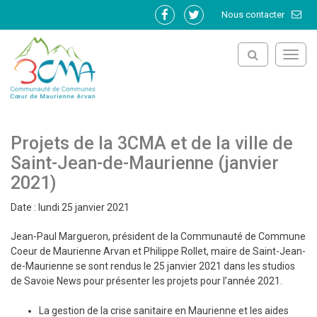
Gestion des traceurs
Nous contacter
Lien
Lien
vers
vers
le
le
Toggl
compte
compte
navig
Facebook
Twitter
Projets de la 3CMA et de la ville de
Saint-Jean-de-Maurienne (janvier
2021)
Date : lundi 25 janvier 2021
Jean-Paul Margueron, président de la Communauté de Commune
Coeur de Maurienne Arvan et Philippe Rollet, maire de Saint-Jean-
de-Maurienne se sont rendus le 25 janvier 2021 dans les studios
de Savoie News pour présenter les projets pour l’année 2021.
La gestion de la crise sanitaire en Maurienne et les aides