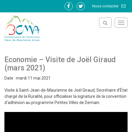
Gestion des traceurs
Nous contacter
Lien
Lien
vers
vers
le
le
Toggl
compte
compte
navig
Facebook
Twitter
Economie – Visite de Joël Giraud
(mars 2021)
Date : mardi 11 mai 2021
Visite à Saint-Jean-de-Maurienne de Joël Giraud, Secrétaire d’État
chargé de la Ruralité, pour officialiser la signature de la convention
d’adhésion au programme Petites Villes de Demain.