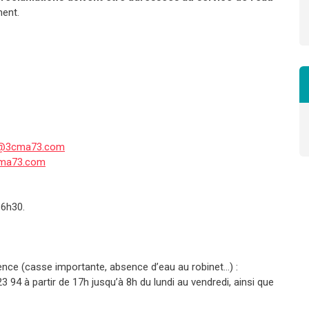
ment.
u@3cma73.com
cma73.com
16h30.
ence (casse importante, absence d’eau au robinet…) :
23 94 à partir de 17h jusqu’à 8h du lundi au vendredi, ainsi que