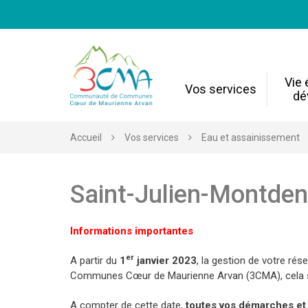
Gestion des traceurs
Vie
Vos services
dé
Accueil
Vos services
Eau et assainissement
Saint-Julien-Montden
Informations importantes
er
A partir du
1
janvier 2023
, la gestion de votre ré
Communes Cœur de Maurienne Arvan (3CMA), cela ser
A compter de cette date,
toutes vos démarches et 