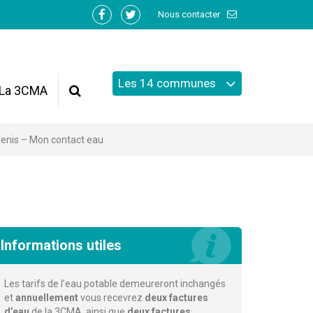
Nous contacter
Lien
Lien
vers
vers
le
le
compte
compte
Les 14 communes
Facebook
Twitter
La 3CMA
Recherche
denis – Mon contact eau
Informations utiles
Les tarifs de l’eau potable demeureront inchangés
et
annuellement
vous recevrez
deux factures
d’eau
de la 3CMA, ainsi que
deux factures