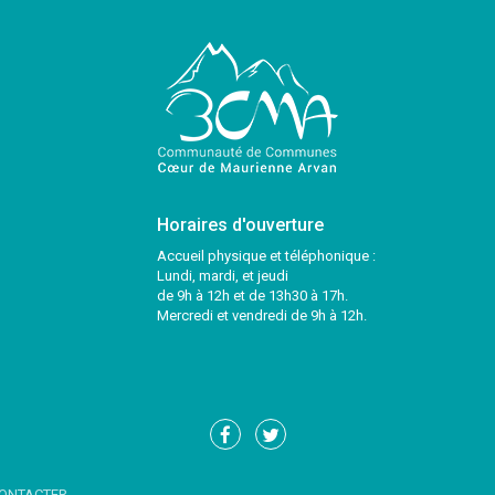
Horaires d'ouverture
Accueil physique et téléphonique :
Lundi, mardi, et jeudi
de 9h à 12h et de 13h30 à 17h.
Mercredi et vendredi de 9h à 12h.
Lien
Lien
vers
vers
le
le
ONTACTER