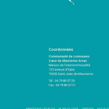
Coordonnées
Communauté de communes
Cœur de Maurienne Arvan
Maison de l’intercommunalité
125 avenue d’Italie
73300 Saint-Jean-de-Maurienne
Tél :
04 79 83 07 20
Fax : 04 79 83 07 21
MENTIONS LÉGALES
PLAN DU SITE
CRÉDITS
NOUS C