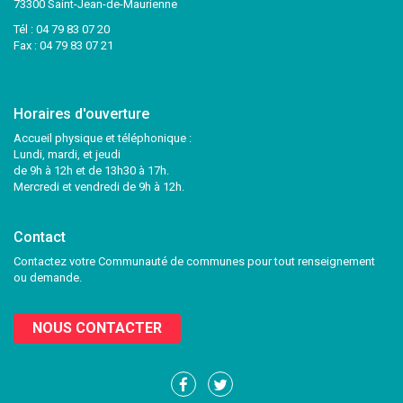
73300 Saint-Jean-de-Maurienne
Tél :
04 79 83 07 20
Fax : 04 79 83 07 21
Horaires d'ouverture
Accueil physique et téléphonique :
Lundi, mardi, et jeudi
de 9h à 12h et de 13h30 à 17h.
Mercredi et vendredi de 9h à 12h.
Contact
Contactez votre Communauté de communes pour tout renseignement
ou demande.
NOUS CONTACTER
Lien
Lien
vers
vers