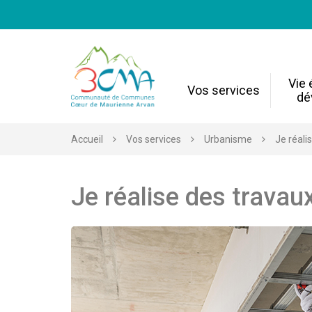
Gestion des traceurs
Vie
Vos services
dé
Accueil
Vos services
Urbanisme
Je réali
Je réalise des travau