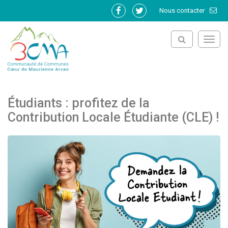
Gestion des traceurs
Nous contacter
Lien
Lien
vers
vers
le
le
Toggl
compte
compte
navig
Facebook
Twitter
Étudiants : profitez de la
Contribution Locale Étudiante (CLE) !