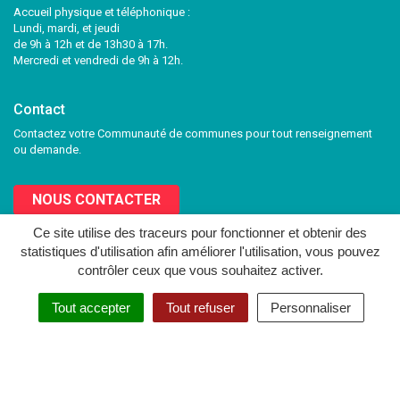
Accueil physique et téléphonique :
Lundi, mardi, et jeudi
de 9h à 12h et de 13h30 à 17h.
Mercredi et vendredi de 9h à 12h.
Contact
Contactez votre Communauté de communes pour tout renseignement
ou demande.
NOUS CONTACTER
Ce site utilise des traceurs pour fonctionner et obtenir des
statistiques d'utilisation afin améliorer l'utilisation, vous pouvez
Lien
Lien
contrôler ceux que vous souhaitez activer.
vers
vers
le
le
MENTIONS LÉGALES
PLAN DU SITE
CRÉDITS
NOUS CONTACTER
Tout accepter
Tout refuser
Personnaliser
compte
compte
Facebook
Twitter