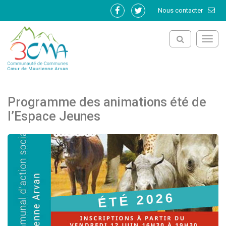
Gestion des traceurs
Nous contacter
Lien
Lien
vers
vers
le
le
Toggl
compte
compte
navig
Facebook
Twitter
Programme des animations été de
l’Espace Jeunes