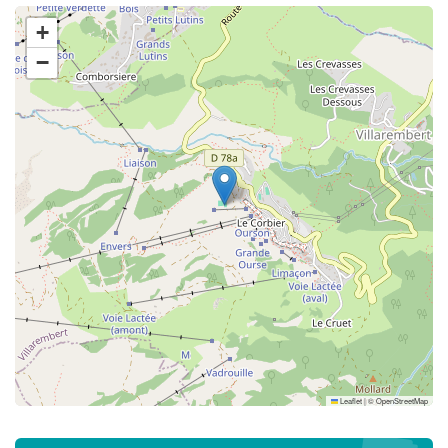
+
−
Leaflet
|
©
OpenStreetMap