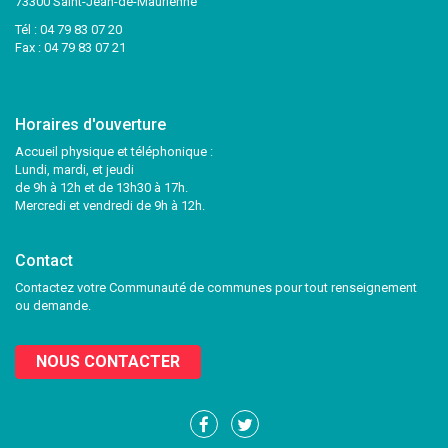
73300 Saint-Jean-de-Maurienne
Tél :
04 79 83 07 20
Fax : 04 79 83 07 21
Horaires d'ouverture
Accueil physique et téléphonique :
Lundi, mardi, et jeudi
de 9h à 12h et de 13h30 à 17h.
Mercredi et vendredi de 9h à 12h.
Contact
Contactez votre Communauté de communes pour tout renseignement
ou demande.
NOUS CONTACTER
Lien
Lien
vers
vers