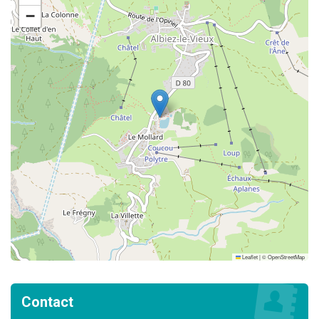
−
Leaflet
|
©
OpenStreetMap
Contact