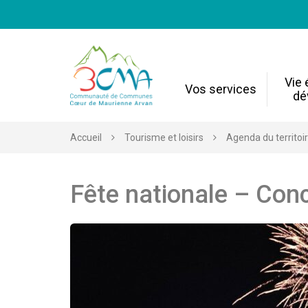
Gestion des traceurs
Vie
Vos services
dé
Accueil
Tourisme et loisirs
Agenda du territoi
Fête nationale – Conce