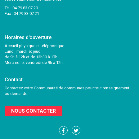
Tél :
04 79 83 07 20
Fax : 04 79 83 07 21
Horaires d'ouverture
Accueil physique et téléphonique :
Lundi, mardi, et jeudi
de 9h à 12h et de 13h30 à 17h.
Mercredi et vendredi de 9h à 12h.
Contact
Contactez votre Communauté de communes pour tout renseignement
ou demande.
NOUS CONTACTER
Lien
Lien
vers
vers