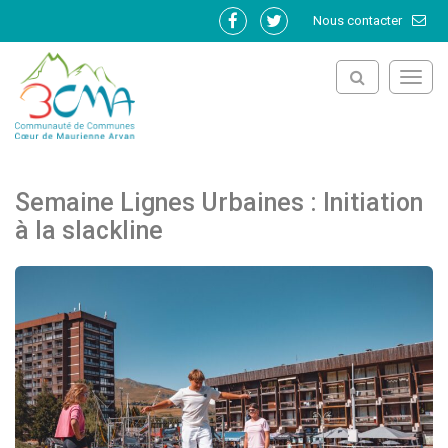
Gestion des traceurs
Nous contacter
Lien
Lien
vers
vers
le
le
Toggl
compte
compte
navig
Facebook
Twitter
Semaine Lignes Urbaines : Initiation
à la slackline