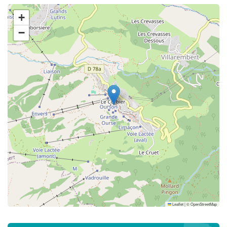
+
−
Leaflet
|
©
OpenStreetMap