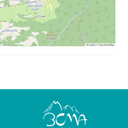
Leaflet
|
©
OpenStreetMap