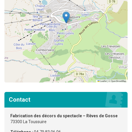
Leaflet
|
©
OpenStreetMap
Contact
Fabrication des décors du spectacle – Rêves de Gosse
73300 La Toussuire
Téléphone :
04 79 83 06 06