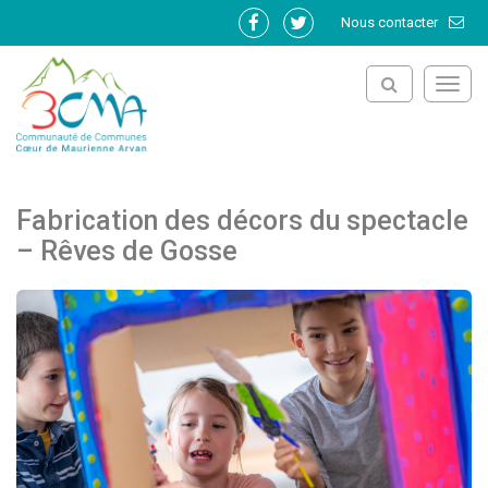
Gestion des traceurs
Nous contacter
Lien
Lien
vers
vers
le
le
Toggl
compte
compte
navig
Facebook
Twitter
Fabrication des décors du spectacle
– Rêves de Gosse