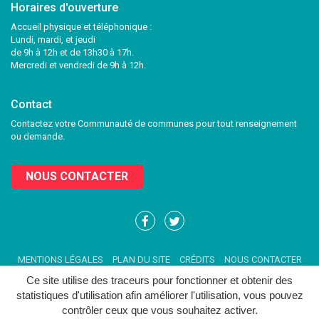
Horaires d'ouverture
Accueil physique et téléphonique :
Lundi, mardi, et jeudi
de 9h à 12h et de 13h30 à 17h.
Mercredi et vendredi de 9h à 12h.
Contact
Contactez votre Communauté de communes pour tout renseignement
ou demande.
NOUS CONTACTER
Lien
Lien
vers
vers
le
le
MENTIONS LÉGALES
PLAN DU SITE
CRÉDITS
NOUS CONTACTER
compte
compte
Facebook
Twitter
Ce site utilise des traceurs pour fonctionner et obtenir des
statistiques d'utilisation afin améliorer l'utilisation, vous pouvez
contrôler ceux que vous souhaitez activer.