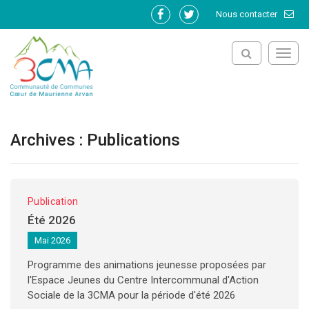
Gestion des traceurs
Nous contacter
Lien
Lien
vers
vers
le
le
Toggl
compte
compte
navig
Facebook
Twitter
Archives :
Publications
Publication
Été 2026
Mai 2026
Programme des animations jeunesse proposées par
l'Espace Jeunes du Centre Intercommunal d'Action
Sociale de la 3CMA pour la période d'été 2026