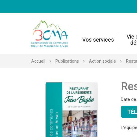
Gestion des traceurs
Vie
Vos services
dé
Accueil
Publications
Action sociale
Resta
Res
Date de
TÉ
L’équipe