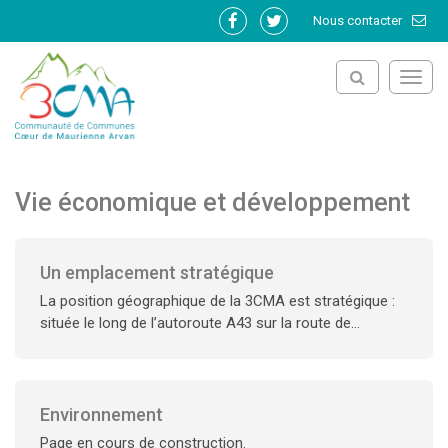
Gestion des traceurs
Nous contacter
Lien
Lien
vers
vers
le
le
Toggl
compte
compte
navig
Facebook
Twitter
Vie économique et développement
Un emplacement stratégique
La position géographique de la 3CMA est stratégique :
située le long de l’autoroute A43 sur la route de...
Environnement
Page en cours de construction.